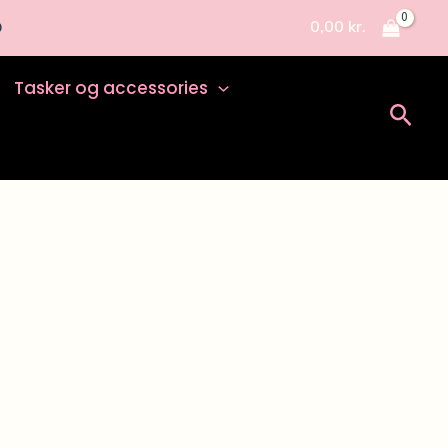
0,00
kr.
D
Tasker og accessories
Søg