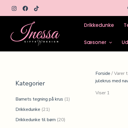
Gå
til
indholdet
Drikkedunke
T
Sæsoner
Ud
Forside
/ Varer 
julekrus med na
Kategorier
Viser 1 resultat
Barnets tegning på krus
(1)
Drikkedunke
(21)
Drikkedunke til børn
(20)