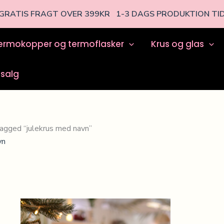
GRATIS FRAGT OVER 399KR 1-3 DAGS PRODUKTION TI
ermokopper og termoflasker
Krus og glas
salg
tagged “julekrus med navn”
vn