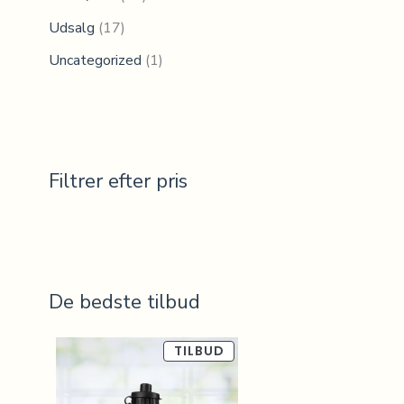
Udsalg
(17)
Uncategorized
(1)
Filtrer efter pris
De bedste tilbud
V
D
D
TILBUD
A
R
e
e
E
P