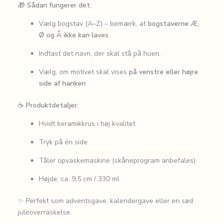
🎁
Sådan fungerer det:
Vælg bogstav (A–Z) – bemærk, at
bogstaverne Æ,
Ø og Å ikke kan laves.
Indtast det navn, der skal stå på huen.
Vælg, om motivet skal vises
på venstre eller højre
side af hanken
☕️
Produktdetaljer:
Hvidt keramikkrus i høj kvalitet
Tryk på én side
Tåler opvaskemaskine (skåneprogram anbefales)
Højde: ca. 9,5 cm / 330 ml
✨ Perfekt som adventsgave, kalendergave eller en sød
juleoverraskelse.