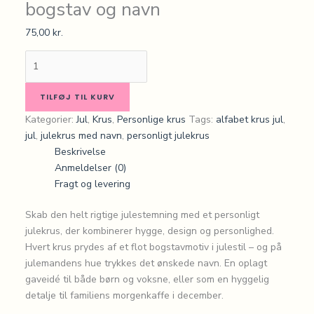
bogstav og navn
75,00
kr.
TILFØJ TIL KURV
Kategorier:
Jul
,
Krus
,
Personlige krus
Tags:
alfabet krus jul
,
jul
,
julekrus med navn
,
personligt julekrus
Beskrivelse
Anmeldelser (0)
Fragt og levering
Skab den helt rigtige julestemning med et personligt
julekrus, der kombinerer hygge, design og personlighed.
Hvert krus prydes af et flot bogstavmotiv i julestil – og på
julemandens hue trykkes det ønskede navn. En oplagt
gaveidé til både børn og voksne, eller som en hyggelig
detalje til familiens morgenkaffe i december.