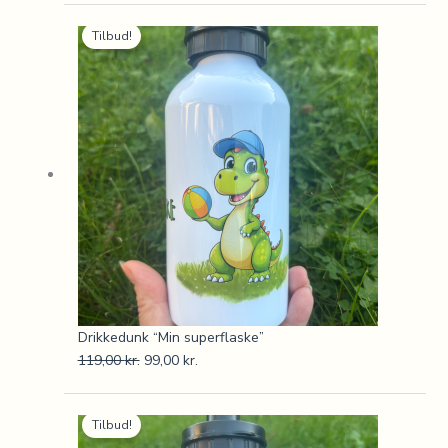
Den
Den
Tilbud!
oprindelige
aktuelle
pris
pris
var:
er:
119,00 kr..
99,00 kr..
Drikkedunk “Min superflaske”
119,00
kr.
99,00
kr.
Den
Den
Tilbud!
oprindelige
aktuelle