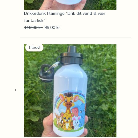
Drikkedunk Flamingo “Drik dit vand & vær
fantastisk”
119,00
kr.
99,00
kr.
Den
Den
Tilbud!
oprindelige
aktuelle
pris
pris
var:
er:
119,00 kr..
99,00 kr..