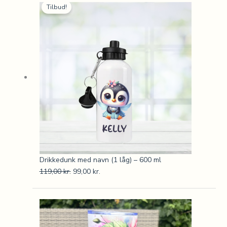
Tilbud!
oprindelige
aktuelle
pris
pris
var:
er:
119,00 kr..
99,00 kr..
Drikkedunk med navn (1 låg) – 600 ml
119,00
kr.
99,00
kr.