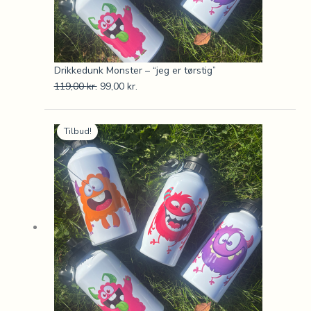
Drikkedunk Monster – “jeg er tørstig”
119,00
kr.
99,00
kr.
Den
Den
Tilbud!
oprindelige
aktuelle
pris
pris
var:
er:
119,00 kr..
99,00 kr..