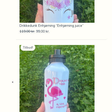
Drikkedunk Enhjørning “Enhjørning juice”
119,00
kr.
99,00
kr.
Den
Den
Tilbud!
oprindelige
aktuelle
pris
pris
var:
er:
119,00 kr..
99,00 kr..