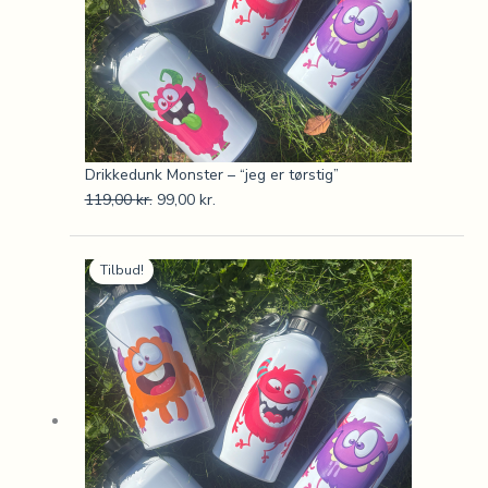
Drikkedunk Monster – “jeg er tørstig”
119,00
kr.
99,00
kr.
Den
Den
Tilbud!
oprindelige
aktuelle
pris
pris
var:
er:
119,00 kr..
99,00 kr..