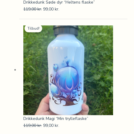
Drikkedunk Søde dyr “Heltens flaske”
119,00
kr.
99,00
kr.
Den
Den
Tilbud!
oprindelige
aktuelle
pris
pris
var:
er:
119,00 kr..
99,00 kr..
Drikkedunk Magi “Min trylleflaske”
119,00
kr.
99,00
kr.