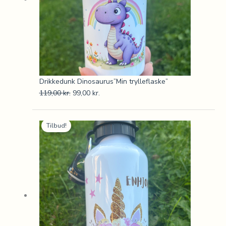
Drikkedunk Dinosaurus”Min trylleflaske”
119,00
kr.
99,00
kr.
Den
Den
Tilbud!
oprindelige
aktuelle
pris
pris
var:
er:
119,00 kr..
99,00 kr..