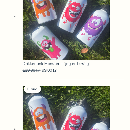
Drikkedunk Monster – “jeg er tørstig”
119,00
kr.
99,00
kr.
Den
Den
Tilbud!
oprindelige
aktuelle
pris
pris
var:
er:
119,00 kr..
99,00 kr..