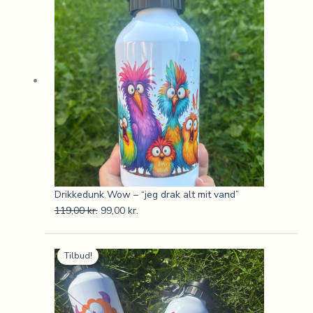
pris
pris
var:
er:
119,00 kr..
99,00 kr..
Drikkedunk Wow – “jeg drak alt mit vand”
119,00
kr.
99,00
kr.
Den
Den
Tilbud!
oprindelige
aktuelle
pris
pris
var:
er:
119,00 kr..
99,00 kr..