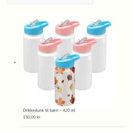
Drikkedunk til børn – 420 ml
150,00
kr.
Den
Den