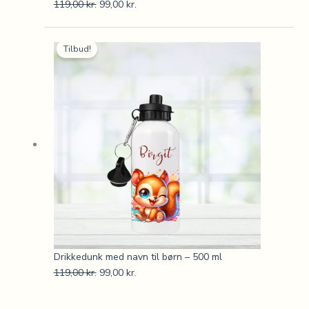
119,00
kr.
99,00
kr.
Den
Den
Tilbud!
oprindelige
aktuelle
pris
pris
var:
er:
119,00 kr..
99,00 kr..
Drikkedunk med navn til børn – 500 ml
119,00
kr.
99,00
kr.