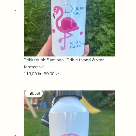
Drikkedunk Flamingo “Drik dit vand & vær
fantastisk”
119,00
kr.
99,00
kr.
Den
Den
Tilbud!
oprindelige
aktuelle
pris
pris
var:
er:
119,00 kr..
99,00 kr..