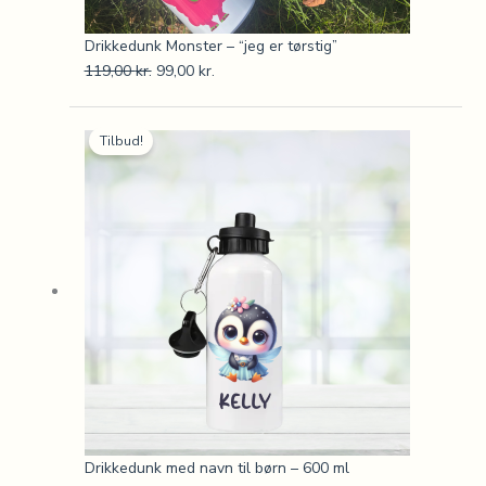
Drikkedunk Monster – “jeg er tørstig”
119,00
kr.
99,00
kr.
Den
Den
Tilbud!
oprindelige
aktuelle
pris
pris
var:
er:
119,00 kr..
99,00 kr..
Drikkedunk med navn til børn – 600 ml