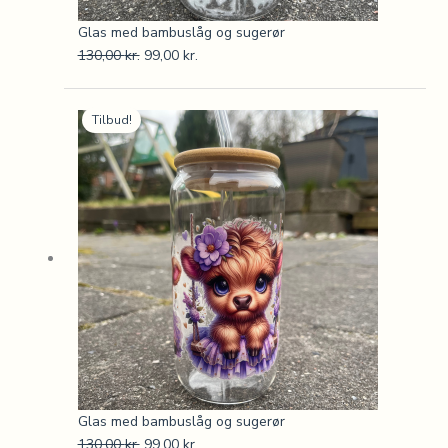
Glas med bambuslåg og sugerør
130,00
kr.
99,00
kr.
Den
Den
Tilbud!
oprindelige
aktuelle
pris
pris
var:
er:
130,00 kr..
99,00 kr..
Glas med bambuslåg og sugerør
130,00
kr.
99,00
kr.