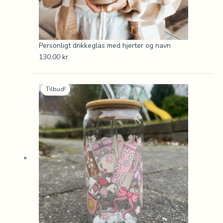
Personligt drikkeglas med hjerter og navn
130,00
kr.
Den
Den
Tilbud!
oprindelige
aktuelle
pris
pris
var:
er:
130,00 kr..
99,00 kr..