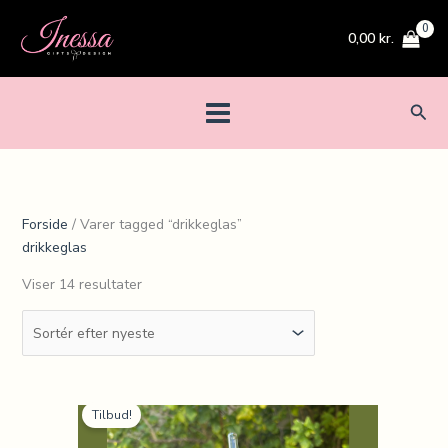
Gå
Sorteret
til
efter
0,00
kr.
indholdet
seneste
Søg
Forside
/ Varer tagged “drikkeglas”
drikkeglas
Viser 14 resultater
Den
Den
Tilbud!
oprindelige
aktuelle
pris
pris