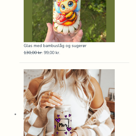
Glas med bambuslåg og sugerør
130,00
kr.
99,00
kr.