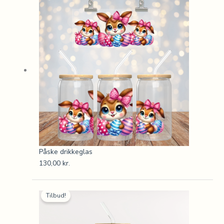
Påske drikkeglas
130,00
kr.
Den
Den
Tilbud!
oprindelige
aktuelle
pris
pris
var:
er: