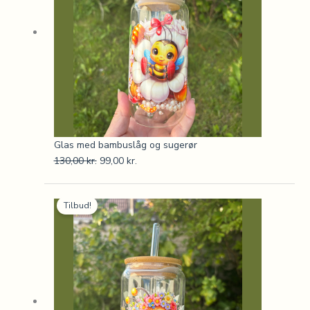
Glas med bambuslåg og sugerør
130,00
kr.
99,00
kr.
Den
Den
Tilbud!
oprindelige
aktuelle
pris
pris
var:
er:
130,00 kr..
99,00 kr..