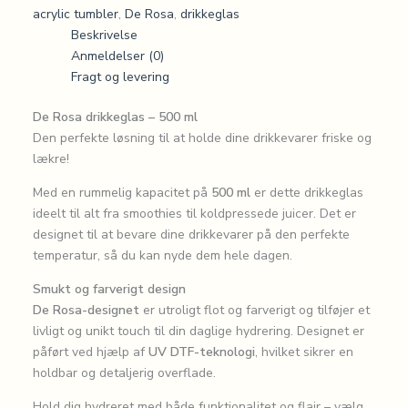
acrylic tumbler
,
De Rosa
,
drikkeglas
Beskrivelse
Anmeldelser (0)
Fragt og levering
De Rosa drikkeglas – 500 ml
Den perfekte løsning til at holde dine drikkevarer friske og
lækre!
Med en rummelig kapacitet på
500 ml
er dette drikkeglas
ideelt til alt fra smoothies til koldpressede juicer. Det er
designet til at bevare dine drikkevarer på den perfekte
temperatur, så du kan nyde dem hele dagen.
Smukt og farverigt design
De Rosa-designet
er utroligt flot og farverigt og tilføjer et
livligt og unikt touch til din daglige hydrering. Designet er
påført ved hjælp af
UV DTF-teknologi
, hvilket sikrer en
holdbar og detaljerig overflade.
Hold dig hydreret med både funktionalitet og flair – vælg