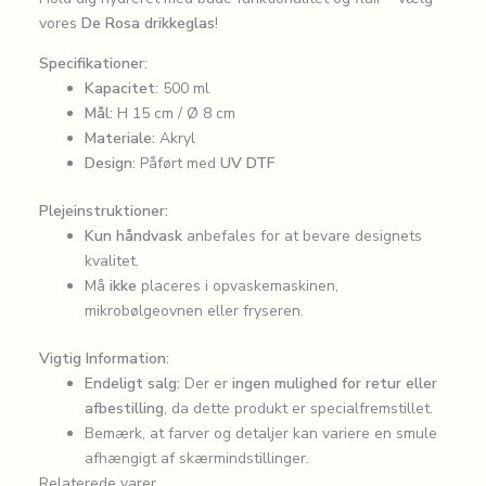
vores
De Rosa drikkeglas
!
Specifikationer:
Kapacitet:
500 ml
Mål:
H 15 cm / Ø 8 cm
Materiale:
Akryl
Design:
Påført med
UV DTF
Plejeinstruktioner:
Kun håndvask
anbefales for at bevare designets
kvalitet.
Må
ikke
placeres i opvaskemaskinen,
mikrobølgeovnen eller fryseren.
Vigtig Information:
Endeligt salg:
Der er
ingen mulighed for retur eller
afbestilling
, da dette produkt er specialfremstillet.
Bemærk, at farver og detaljer kan variere en smule
afhængigt af skærmindstillinger.
Relaterede varer