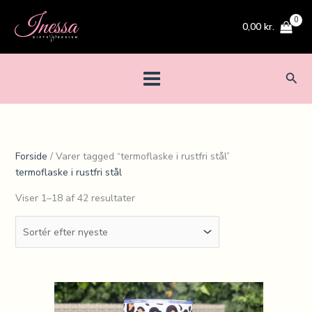
Gå
Sorteret
til
efter
0,00
kr.
indholdet
seneste
Søg
Forside
/ Varer tagged “termoflaske i rustfri stål”
termoflaske i rustfri stål
Viser 1–18 af 42 resultater