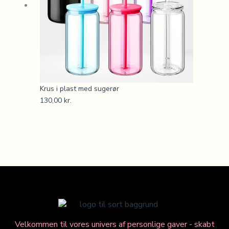
Krus i plast med sugerør
130,00
kr.
Velkommen til vores univers af personlige gaver - skabt