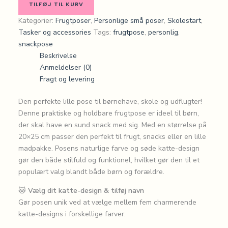
TILFØJ TIL KURV
Kategorier:
Frugtposer
,
Personlige små poser
,
Skolestart
,
Tasker og accessories
Tags:
frugtpose
,
personlig
,
snackpose
Beskrivelse
Anmeldelser (0)
Fragt og levering
Den perfekte lille pose til børnehave, skole og udflugter!
Denne praktiske og holdbare frugtpose er ideel til børn,
der skal have en sund snack med sig. Med en størrelse på
20×25 cm passer den perfekt til frugt, snacks eller en lille
madpakke. Posens naturlige farve og søde katte-design
gør den både stilfuld og funktionel, hvilket gør den til et
populært valg blandt både børn og forældre.
🐱
Vælg dit katte-design & tilføj navn
Gør posen unik ved at vælge mellem fem charmerende
katte-designs i forskellige farver: