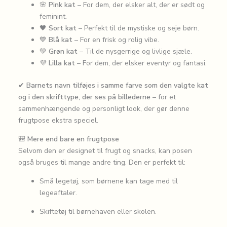
🌸
Pink kat
– For dem, der elsker alt, der er sødt og
feminint.
🖤
Sort kat
– Perfekt til de mystiske og seje børn.
💙
Blå kat
– For en frisk og rolig vibe.
💚
Grøn kat
– Til de nysgerrige og livlige sjæle.
💜
Lilla kat
– For dem, der elsker eventyr og fantasi.
✔
Barnets navn tilføjes i samme farve som den valgte kat
og i den skrifttype, der ses på billederne
– for et
sammenhængende og personligt look, der gør denne
frugtpose ekstra speciel.
🎒
Mere end bare en frugtpose
Selvom den er designet til frugt og snacks, kan posen
også bruges til mange andre ting. Den er perfekt til:
Små legetøj, som børnene kan tage med til
legeaftaler.
Skiftetøj til børnehaven eller skolen.