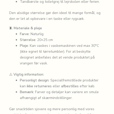
Tandbørste og toiletgrej til lejrskolen eller ferien.
Den alsidige størrelse gør den ideel til mange formål, og
den er let at opbevare i en taske eller rygsæk.
🧵
Materiale & pleje
Farve:
Naturlig
Størrelse:
20×25 cm
Pleje:
Kan vaskes i vaskemaskinen ved max 30°C
(ikke egnet til tørretumbler). For at beskytte
designet anbefales det at vende produktet på
vrangen før vask.
⚠️
Vigtig information:
Personligt design:
Specialfremstillede produkter
kan
ikke returneres
eller
afbestilles
efter køb.
Bemærk:
Farver og detaljer kan variere en smule
afhængigt af skærmindstillinger.
Gør snacktiden sjovere og mere personlig med vores