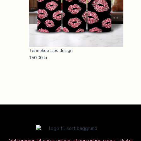
Termokop Lips design
150,00
kr.
Velkommen til vores univers af personlige gaver - skabt