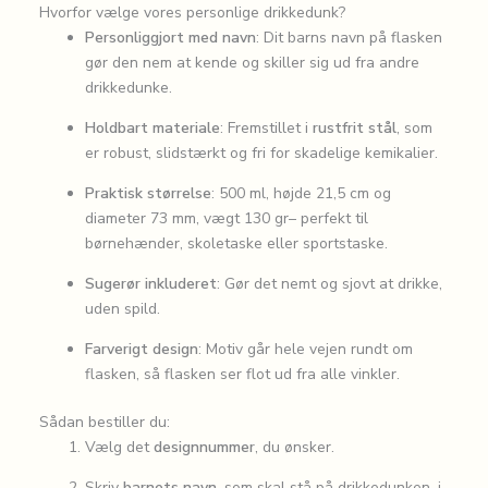
Hvorfor vælge vores personlige drikkedunk?
Personliggjort med navn
: Dit barns navn på flasken
gør den nem at kende og skiller sig ud fra andre
drikkedunke.
Holdbart materiale
: Fremstillet i
rustfrit stål
, som
er robust, slidstærkt og fri for skadelige kemikalier.
Praktisk størrelse
: 500 ml, højde 21,5 cm og
diameter 73 mm, vægt 130 gr– perfekt til
børnehænder, skoletaske eller sportstaske.
Sugerør inkluderet
: Gør det nemt og sjovt at drikke,
uden spild.
Farverigt design
: Motiv går hele vejen rundt om
flasken, så flasken ser flot ud fra alle vinkler.
Sådan bestiller du:
Vælg det
designnummer
, du ønsker.
Skriv
barnets navn
, som skal stå på drikkedunken, i