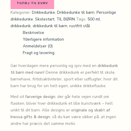
TILFØJ TIL KURV
Kategorier:
Drikkedunke
,
Drikkedunke til børn
,
Personlige
drikkedunke
,
Skolestart
,
TIL BØRN
Tags:
500 ml
,
drikkedunk
,
drikkedunk til børn
,
rustfrit stål
Beskrivelse
Yderligere information
Anmeldelser (0)
Fragt og levering
Gør hverdagen mere personlig og sjov med en
drikkedunk
til børn med navn
! Denne drikkedunk er perfekt til skole,
børnehave, fritidsaktiviteter, sport eller udflugter, hvor dit
barn har brug for sin helt egen, unikke drikkeflaske.
Med sit
farverige design
, der går hele vejen rundt om
flasken, bliver hver drikkedunk et lille kunstværk – helt
unikt til dit barn. Alle designs er
originale og skabt af
Inessa gifts & design
, så du kan være sikker på, at ingen
andre har præcis det samme motiv.